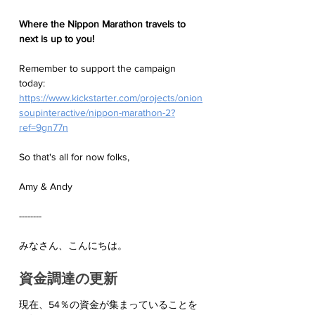
Where the Nippon Marathon travels to 
next is up to you!
Remember to support the campaign 
today: 
https://www.kickstarter.com/projects/onion
soupinteractive/nippon-marathon-2?
ref=9gn77n
So that's all for now folks,
Amy & Andy
--------
みなさん、こんにちは。
資金調達の更新
現在、54％の資金が集まっていることを