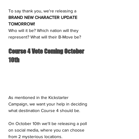
To say thank you, we're releasing a 
BRAND NEW CHARACTER UPDATE 
TOMORROW!
Who will it be? Which nation will they 
represent? What will their B-Move be?
Course 4 Vote Coming October 
10th
As mentioned in the Kickstarter 
Campaign, we want your help in deciding 
what destination Course 4 should be.
On October 10th we'll be releasing a poll 
on social media, where you can choose 
from 2 mysterious locations.