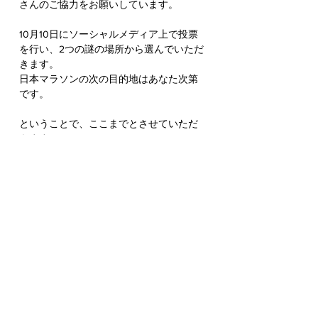
さんのご協力をお願いしています。
10月10日にソーシャルメディア上で投票
を行い、2つの謎の場所から選んでいただ
きます。
日本マラソンの次の目的地はあなた次第
です。
ということで、ここまでとさせていただ
きます。
エイミー＆アンディ
キャンペーンをサポートする: 
https://www.kickstarter.com/projects/onion
soupinteractive/nippon-marathon-2?
ref=9gn77n
NIPPON MARATHON